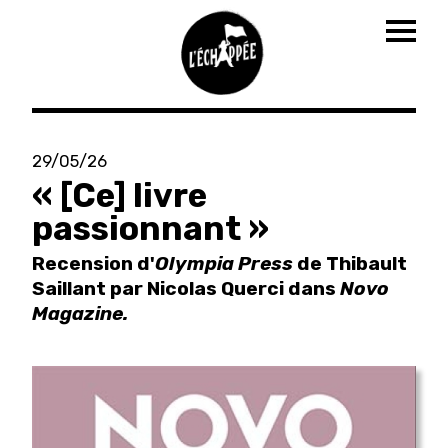
Togg
navig
Aller
au
29/05/26
contenu
« [Ce] livre
principal
passionnant »
Recension d'
Olympia Press
de Thibault
Saillant par Nicolas Querci dans
Novo
Magazine.