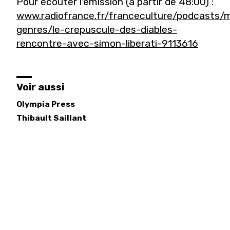
Pour écouter l'émission (à partir de 48:00) :
www.radiofrance.fr/franceculture/podcasts/
genres/le-crepuscule-des-diables-
rencontre-avec-simon-liberati-9113616
Voir aussi
Olympia Press
Thibault
Saillant