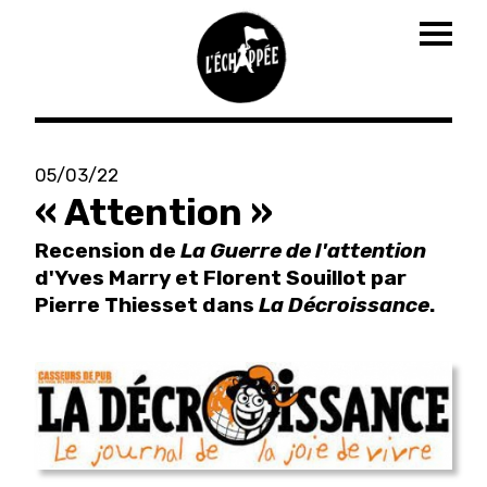
Togg
navig
Aller
au
05/03/22
contenu
« Attention »
principal
Recension de
La Guerre de l'attention
d'Yves Marry et Florent Souillot par
Pierre Thiesset dans
La Décroissance
.