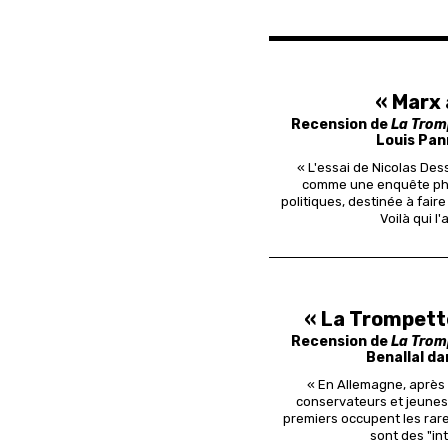
« Marx 
Recension de
La Trom
Louis Pa
« L'essai de Nicolas Dess
comme une enquête phil
politiques, destinée à fai
Voilà qui l'
« La Trompett
Recension de
La Trom
Benallal d
« En Allemagne, après 
conservateurs et jeunes 
premiers occupent les rare
sont des "in