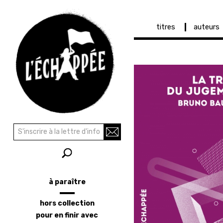
Navigation
titres
auteurs
principale
Aller
au
contenu
principal
Recherche
Rechercher
à paraître
Menu
latéral
hors collection
pour en finir avec