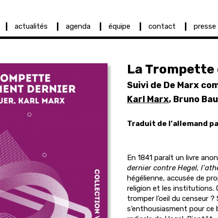
actualités
agenda
équipe
contact
presse
La Trompette
Suivi de De Marx c
Karl Marx
, Bruno Ba
Traduit de l'allemand p
En 1841 paraît un livre ano
dernier contre Hegel, l’athé
hégélienne, accusée de pro
religion et les institutions
tromper l’oeil du censeur ?
s’enthousiasment pour ce brû