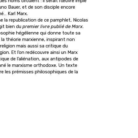
des noms circulent : il serait l’œuvre impie
uno Bauer, et de son disciple encore
é… Karl Marx.
e la republication de ce pamphlet, Nicolas
git bien du
premier livre publié de Marx
.
losophie hégélienne qui donne toute sa
 la théorie marxienne, inspirant non
religion mais aussi sa critique du
gion. Et l’on redécouvre ainsi un Marx
tique de l’aliénation, aux antipodes de
donné le marxisme orthodoxe. Un texte
re les prémisses philosophiques de la