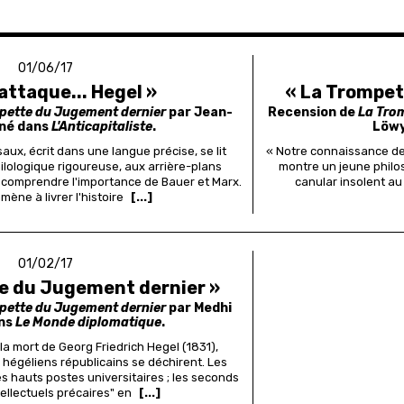
01/06/17
attaque... Hegel »
« La Trompet
pette du Jugement dernier
par Jean-
Recension de
La Tro
nné dans
L'Anticapitaliste
.
Löwy
aux, écrit dans une langue précise, se lit
« Notre connaissance de 
ologique rigoureuse, aux arrière-plans
montre un jeune philo
re comprendre l'importance de Bauer et Marx.
canular insolent au
amène à livrer l'histoire
[...]
01/02/17
e du Jugement dernier »
pette du Jugement dernier
par Medhi
ans
Le Monde diplomatique
.
la mort de Georg Friedrich Hegel (1831),
hégéliens républicains se déchirent. Les
s hauts postes universitaires ; les seconds
tellectuels précaires" en
[...]