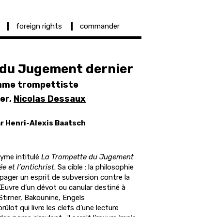
foreign rights
commander
 du Jugement dernier
omme trompettiste
uer,
Nicolas Dessaux
ar Henri-Alexis Baatsch
nyme intitulé
La Trompette du Jugement
e et l’antichrist
. Sa cible : la philosophie
pager un esprit de subversion contre la
. Œuvre d’un dévot ou canular destiné à
 Stirner, Bakounine, Engels
lot qui livre les clefs d’une lecture