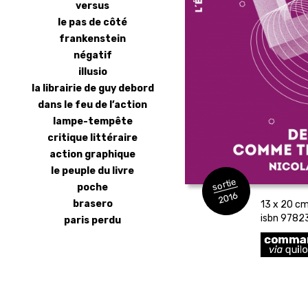
versus
le pas de côté
frankenstein
négatif
illusio
la librairie de guy debord
dans le feu de l’action
lampe-tempête
critique littéraire
action graphique
le peuple du livre
sortie
poche
2016
brasero
13 x 20 cm 
isbn 978
paris perdu