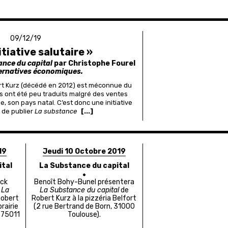
09/12/19
itiative salutaire »
ance du capital
par Christophe Fourel
ernatives économiques.
rt Kurz (décédé en 2012) est méconnue du
res ont été peu traduits malgré des ventes
e, son pays natal. C’est donc une initiative
 de publier
La substance
[...]
19
Jeudi 10 Octobre 2019
ital
La Substance du capital
ick
Benoît Bohy-Bunel
présentera
t
La
La Substance du capital
de
obert
Robert Kurz à la pizzéria Belfort
brairie
(
2 rue Bertrand de Born, 31000
, 75011
Toulouse
).