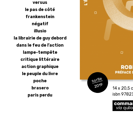
versus
le pas de côté
frankenstein
négatif
illusio
la librairie de guy debord
dans le feu de l’action
lampe-tempête
critique littéraire
action graphique
le peuple du livre
sortie
poche
2019
brasero
14 x 20,5 c
isbn 978
paris perdu