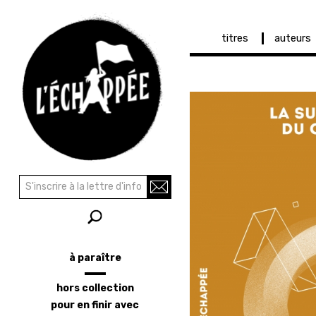
Navigation
titres
auteurs
principale
Aller
au
contenu
principal
Recherche
Rechercher
à paraître
Menu
latéral
hors collection
pour en finir avec