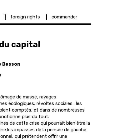
foreign rights
commander
du capital
e Besson
e
 chômage de masse, ravages
s écologiques, révoltes sociales : les
mblent comptés, et dans de nombreuses
onctionne plus du tout.
es de cette crise qui pourrait bien être la
igne les impasses de la pensée de gauche
nnel, qui prétendent offrir une