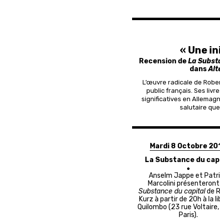
« Une in
Recension de
La Subst
dans
Alt
L’œuvre radicale de Robe
public français. Ses liv
significatives en Allemagn
salutaire que
Mardi 8 Octobre 20
La Substance du cap
Anselm Jappe et Patr
Marcolini présenteron
Substance du capital
de R
Kurz à partir de 20h à la li
Quilombo (23 rue Voltaire
Paris).