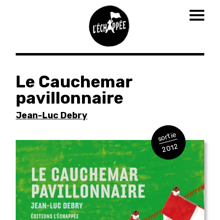
Togg
navig
Aller
au
Le Cauchemar
contenu
pavillonnaire
principal
Jean-Luc Debry
sortie
2012