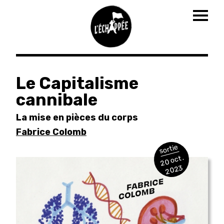
Togg
navig
Aller
au
Le Capitalisme
contenu
cannibale
principal
La mise en pièces du corps
Fabrice Colomb
sortie
20 oct.
2023