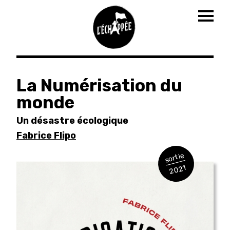
Togg
navig
Aller
au
La Numérisation du
contenu
monde
principal
Un désastre écologique
Fabrice Flipo
sortie
2021