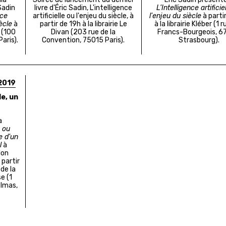
Sadin
livre d'Éric Sadin, L'intelligence
L'Intelligence artificie
nce
artificielle ou l'enjeu du siècle, à
l'enjeu du siècle
à parti
iècle
à
partir de 19h à la librairie Le
à la librairie Kléber (1 
 (100
Divan (203 rue de la
Francs-Bourgeois, 
aris).
Convention, 75015 Paris).
Strasbourg).
2019
le, un
a
e ou
e d'un
l
à
lon
partir
de la
e (
1
lmas,