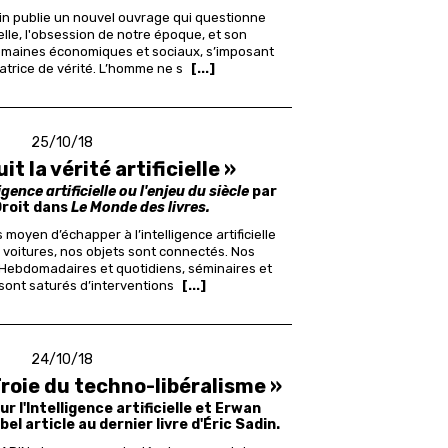
in publie un nouvel ouvrage qui questionne
cielle, l'obsession de notre époque, et son
domaines économiques et sociaux, s’imposant
trice de vérité. L’homme ne s
[...]
25/10/18
it la vérité artificielle »
ligence artificielle ou l'enjeu du siècle
par
Droit dans
Le Monde des livres.
moyen d’échapper à l’intelligence artificielle
s voitures, nos objets sont connectés. Nos
 Hebdomadaires et quotidiens, séminaires et
ont saturés d’interventions
[...]
24/10/18
Troie du techno-libéralisme »
ur l'Intelligence artificielle et Erwan
l article au dernier livre d'Éric Sadin.