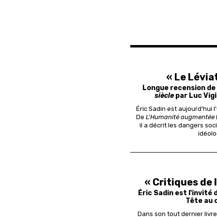
« Le Lévia
Longue recension de
siècle
par Luc Vigi
Éric Sadin est aujourd'hui
De
L'Humanité augmentée
il a décrit les dangers soc
idéolo
« Critiques de l
Éric Sadin est l'invité
Tête au c
Dans son tout dernier livre