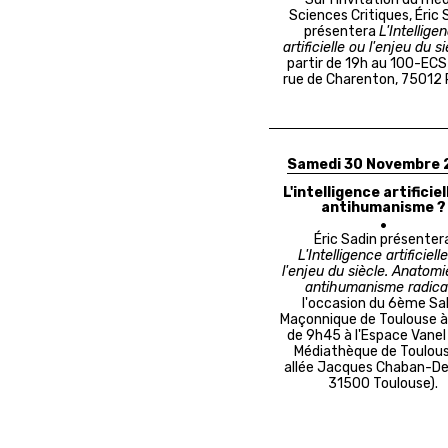
Sciences Critiques, Éric 
présentera
L'Intellige
artificielle ou l'enjeu du s
partir de 19h au 100-ECS
rue de Charenton, 75012 P
Samedi 30 Novembre 
L'intelligence artificiel
antihumanisme ?
Éric Sadin présenter
L'Intelligence artificiell
l'enjeu du siècle. Anatomi
antihumanisme radica
l'occasion du 6ème Sa
Maçonnique de Toulouse à 
de 9h45 à l'Espace Vanel 
Médiathèque de Toulous
allée Jacques Chaban-De
31500 Toulouse).