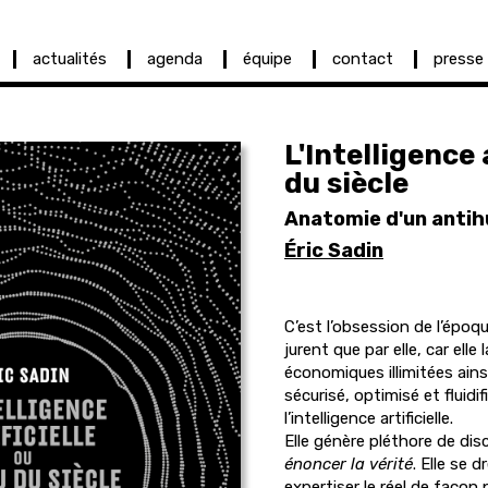
actualités
agenda
équipe
contact
presse
L'Intelligence 
du siècle
Anatomie d'un anti
Éric Sadin
C’est l’obsession de l’époq
jurent que par elle, car ell
économiques illimitées ain
sécurisé, optimisé et fluidif
l’intelligence artificielle.
Elle génère pléthore de dis
énoncer la vérité
. Elle se 
expertiser le réel de façon