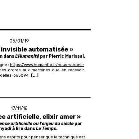
05/01/19
 invisible automatisée »
in dans
L'Humanité
par Pierric Marissal.
igne :
https://www.humanite.fr/nous-serons-
des-ordres-aux-machines-qua-en-recevoir-
delles-665894
[...]
17/11/18
e artificielle, elixir amer »
gence artificielle ou l'enjeu du siècle
par
yadi à lire dans
Le Temps
.
bons esprits pour penser que la technique est