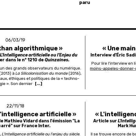
paru
06/03/19
than algorithmique »
« Une main
L'Intelligence artificielle ou l'Enjeu du
Interview d'Éric Sad
er dans le n° 1210 de
Quinzaines.
Pour lire l'interview en l
 l'un des grands observateurs du numérique.
moins-appeles-donner-
(2013) à
La Silicolonisation du monde
(2016),
iaux, éthiques et politiques de la « techno-
gie ». Son dernier
[...]
22/11/18
'intelligence artificielle »
« L'intelligenc
 de Mathieu Vidard dans l'émission "La
Article sur
L'Intelli
arré" sur France Inter.
Mark Hun
,
L'Intelligence artificielle ou l'enjeu du siècle.
Il se trouve encore de 