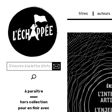
Navigation
titres
auteurs
principale
Aller
au
contenu
principal
Recherche
Rechercher
à paraître
Menu
latéral
hors collection
pour en finir avec