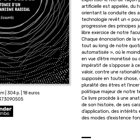
artificielle est appelée, du 
orientant la conduite des 
technologie revêt un « pouv
progressive des principes j
libre exercice de notre fac
Chaque énonciation de la vé
tout au long de notre quoti
automatisée », où le moind
en vue d’être monétisé ou ori
impératif de s’opposer à ce
valoir, contre une rational
supposée en toute chose, d
pluralité des êtres et l’incer
politique majeur de notre 
m | 304 p. | 18 euros
Ce livre procède à une anatom
2373090505
de son histoire, de ses ca
d’application, des intérêts 
des modes d’existence fond