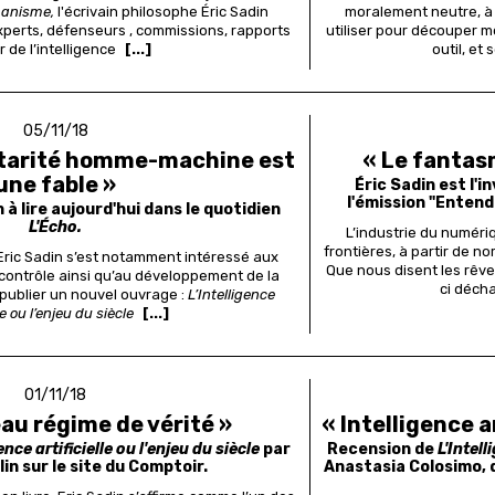
manisme,
l'écrivain philosophe Éric Sadin
moralement neutre, à 
xperts, défenseurs , commissions, rapports
utiliser pour découper mo
 de l’intelligence
[...]
outil, et
05/11/18
tarité homme-machine est
« Le fantas
une fable »
Éric Sadin est l'
l'émission "Entend
 à lire aujourd'hui dans le quotidien
L'Écho.
L’industrie du numériq
frontières, à partir de 
ric Sadin s’est notamment intéressé aux
Que nous disent les rêv
contrôle ainsi qu’au développement de la
ci décha
de publier un nouvel ouvrage :
L’Intelligence
lle ou l’enjeu du siècle
[...]
01/11/18
au régime de vérité »
« Intelligence ar
ence artificielle ou l'enjeu
du siècle
par
Recension de
L'Intell
in sur le site du Comptoir.
Anastasia Colosimo, d