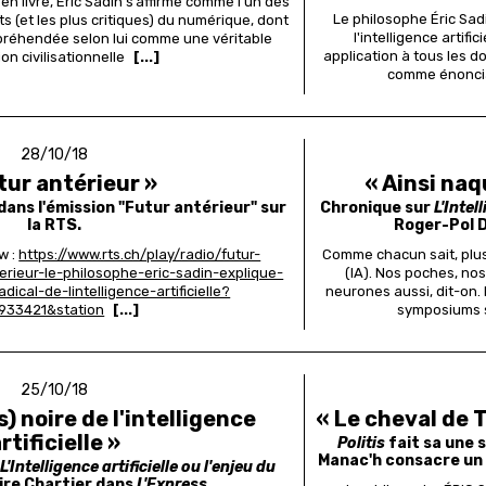
en livre, Eric Sadin s’affirme comme l’un des
Le philosophe Éric Sad
s (et les plus critiques) du numérique, dont
l'intelligence artifi
ppréhendée selon lui comme une véritable
application à tous les 
on civilisationnelle
[...]
comme énoncia
28/10/18
tur antérieur »
« Ainsi naqu
 dans l'émission "Futur antérieur" sur
Chronique sur
L'Intel
la RTS.
Roger-Pol 
w :
https://www.rts.ch/play/radio/futur-
Comme chacun sait, plus 
erieur-le-philosophe-eric-sadin-explique-
(IA). Nos poches, no
ical-de-lintelligence-artificielle?
neurones aussi, dit-on.
933421&station
[...]
symposiums s
25/10/18
s) noire de l'intelligence
« Le cheval de 
rtificielle »
Politis
fait sa une s
Manac'h consacre un be
e
L'Intelligence artificielle ou l'enjeu du
ire Chartier dans
L'Express.