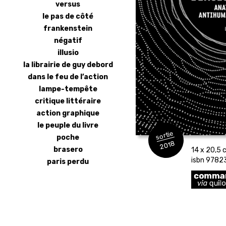
versus
le pas de côté
frankenstein
négatif
illusio
la librairie de guy debord
dans le feu de l’action
lampe-tempête
critique littéraire
action graphique
le peuple du livre
sortie
poche
2018
brasero
14 x 20,5 c
isbn 978
paris perdu