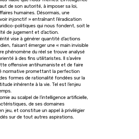
haut de son autorité, à imposer sa loi,
affaires humaines. Désormais, une
oir injonctif » entraînant l’éradication
uridico-politiques qui nous fondent, soit le
ulté de jugement et d’action.
rité vise à générer quantité d’actions
dien, faisant émerger une « main invisible
re phénomène du réel se trouve analysé
enté à des fins utilitaristes. Il s’avère
tte offensive antihumaniste et de faire
ité normative promettant la perfection
es formes de rationalité fondées sur la
titude inhérente à la vie. Tel est l’enjeu
temps.
ie au scalpel de l’intelligence artificielle,
ractéristiques, de ses domaines
en jeu, et constitue un appel à privilégier
és sur de tout autres aspirations.