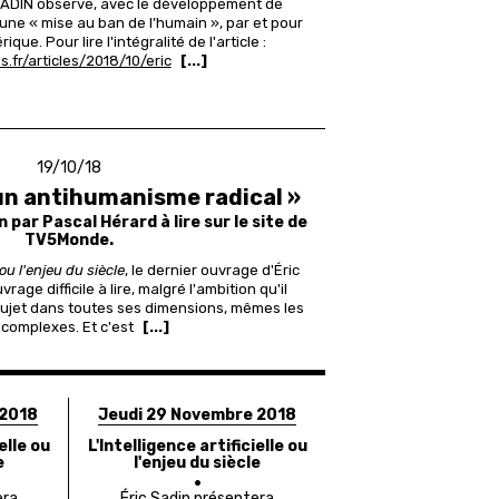
SADIN observe, avec le développement de
le, une « mise au ban de l’humain », par et pour
érique.
Pour lire l'intégralité de l'article :
s.fr/articles/2018/10/eric
[...]
19/10/18
un antihumanisme radical »
n par Pascal Hérard à lire sur le site de
TV5Monde.
 ou l'enjeu du siècle
, le dernier ouvrage d'Éric
rage difficile à lire, malgré l'ambition qu'il
sujet dans toutes ses dimensions, mêmes les
 complexes. Et c'est
[...]
 2018
Jeudi 29 Novembre 2018
elle ou
L'Intelligence artificielle ou
e
l'enjeu du siècle
era
Éric Sadin présentera