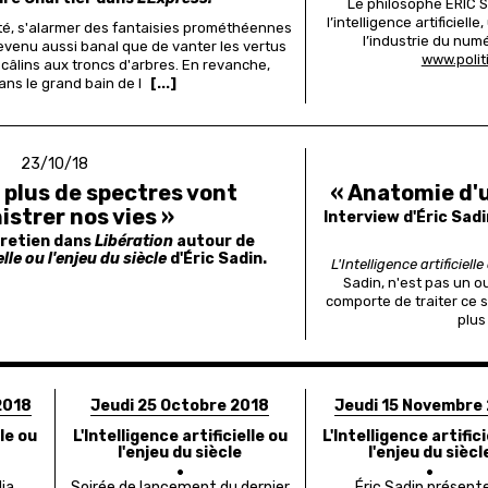
Le philosophe ÉRIC 
l’intelligence artificiel
té, s'alarmer des fantaisies prométhéennes
l’industrie du num
venu aussi banal que de vanter les vertus
www.politi
 câlins aux troncs d'arbres. En revanche,
ans le grand bain de l
[...]
23/10/18
n plus de spectres vont
« Anatomie d'
istrer nos vies »
Interview d'Éric Sadi
tretien dans
Libération
autour de
elle ou l'enjeu du siècle
d'Éric Sadin.
L'Intelligence artificielle
Sadin, n'est pas un ouv
comporte de traiter ce 
plus
2018
Jeudi 25 Octobre 2018
Jeudi 15 Novembre
lle ou
L'Intelligence artificielle ou
L'Intelligence artifici
l'enjeu du siècle
l'enjeu du siècl
dia
Soirée de lancement du dernier
Éric Sadin présent