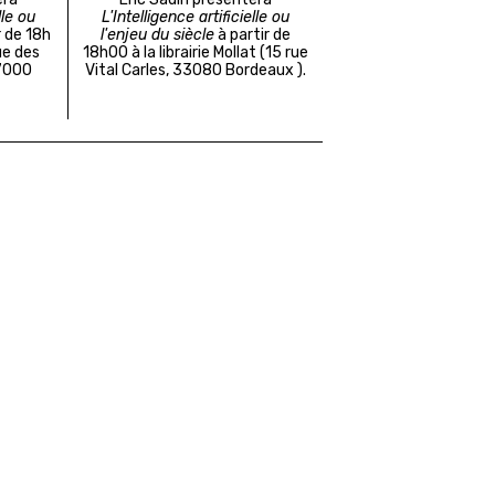
lle ou
L'Intelligence artificielle ou
r de 18h
l'enjeu du siècle
à partir de
rue des
18h00 à la librairie Mollat (
15 rue
67000
Vital Carles, 33080 Bordeaux
).