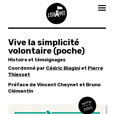
Togg
navig
Aller
au
Vive la simplicité
contenu
volontaire (poche)
principal
Histoire et témoignages
Coordonné par
Cédric Biagini
et
Pierre
Thiesset
Préface de Vincent Cheynet et Bruno
Clémentin
sortie
2020