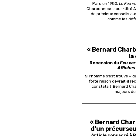
Paru en 1980,
Le Feu ve
Charbonneau sous-titré Au
de précieux conseils aux
comme les défai
« Bernard Charb
la
Recension du
Feu ver
Affiches
Si l’homme s’est trouvé « da
forte
raison devrait-il r
constatait Bernard
Cha
majeurs de 
« Bernard Char
d’un précurseur
Article consacré à 