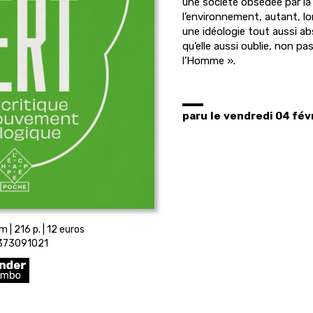
une société obsédée par la
l’environnement, autant, lor
une idéologie tout aussi abs
qu’elle aussi oublie, non pas
l’Homme ».
paru
le
vendredi 04 fév
m | 216 p. | 12 euros
373091021