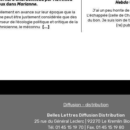
Hebdo
oux dans
Marianne
.
J'ai un peu honte de 
ellement en avance sur leur époque que la
L'échappée (celle de Ch
ne peut être justement considérée que des
du bon. Je suis loin de
eur de l’écologie politique et critique de la
(re) pu
chnicienne, le méconnu
[...]
Diffusion - distribution
Belles Lettres Diffusion Distribution
25 rue du Général Leclerc | 92270 Le Kremlin Bic
Tél. 01 45 15 19 70 | Fax. 01 45 15 19 80