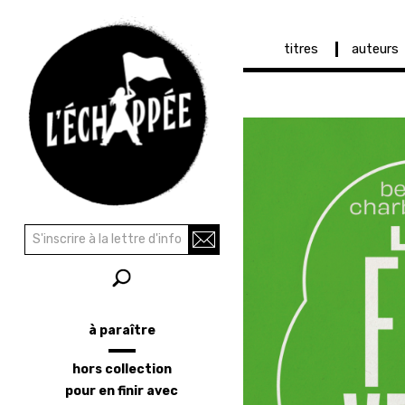
Navigation
titres
auteurs
principale
Aller
au
contenu
principal
Recherche
Rechercher
à paraître
Menu
latéral
hors collection
pour en finir avec