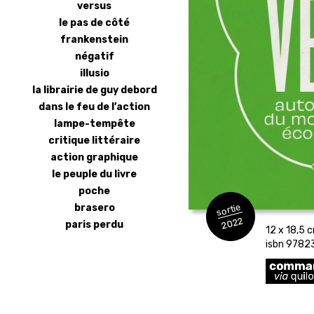
versus
le pas de côté
frankenstein
négatif
illusio
la librairie de guy debord
dans le feu de l’action
lampe-tempête
critique littéraire
action graphique
le peuple du livre
poche
sortie
brasero
2022
paris perdu
12 x 18,5 c
isbn 9782