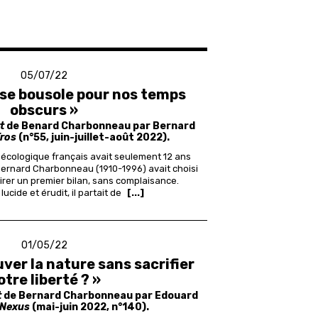
05/07/22
se bousole pour nos temps
obscurs »
t
de Benard Charbonneau par Bernard
ïros
(n°55, juin-juillet-août 2022).
écologique français avait seulement 12 ans
Bernard Charbonneau (1910-1996) avait choisi
rer un premier bilan, sans complaisance.
ucide et érudit, il partait de
[...]
01/05/22
er la nature sans sacrifier
otre liberté ? »
t
de Bernard Charbonneau par Edouard
Nexus
(mai-juin 2022, n°140).