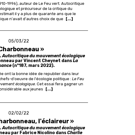
0-1996), auteur de Le Feu vert. Autocritique
ogique et précurseur de la critique du
timait il y a plus de quarante ans que le
que n'avait d'autres choix de que
[...]
05/03/22
 Charbonneau »
t. Autocritique du mouvement écologique
onneau par Vincent Cheynet dans
La
sance
(n°187, mars 2022).
e ont la bonne idée de republier dans leur
hefs-d'oeuvre de l'écologie politique :
Le Feu
ouvement écologique
. Cet essai fera gagner un
onsidérable aux jeunes
[...]
02/02/22
harbonneau, l'éclaireur »
t. Autocritique du mouvement écologique
eau par Fabrice Nicolino dans
Charlie