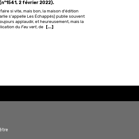
(n°1541, 2 février 2022).
faire si vite, mais bon, la maison d'édition
arlie s'appelle Les Échappés) publie souvent
 toujours applaudir, et heureusement, mais la
blication du
Feu vert
, de
[...]
être