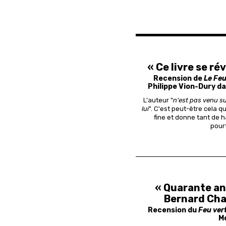
« Ce livre se ré
Recension de
Le Feu
Philippe Vion-Dury d
L'auteur "
n'est pas venu sur 
lui
". C'est peut-être cela 
fine et donne tant de h
pourt
« Quarante an
Bernard Cha
Recension du
Feu ver
M