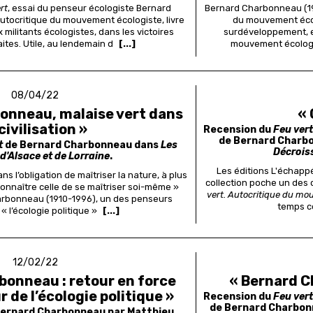
rt
, essai du penseur écologiste Bernard
Bernard Charbonneau (191
tocritique du mouvement écologiste, livre
du mouvement écol
 militants écologistes, dans les victoires
surdéveloppement, es
tes. Utile, au lendemain d
[...]
mouvement écologi
08/04/22
onneau, malaise vert dans
«
 civilisation »
Recension du
Feu ver
de Bernard Charb
t
de Bernard Charbonneau dans
Les
Décrois
 d'Alsace et de Lorraine
.
Les éditions L'échappé
ns l’obligation de maîtriser la nature, à plus
collection poche un des c
econnaître celle de se maîtriser soi-même »
vert. Autocritique du m
rbonneau (1910-1996), un des penseurs
temps c
« l’écologie politique »
[...]
12/02/22
bonneau : retour en force
« Bernard C
 de l’écologie politique »
Recension du
Feu ver
de Bernard Charbonn
Bernard Charbonneau par Matthieu