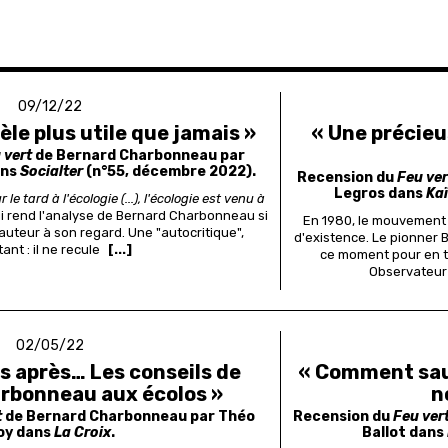
09/12/22
vèle plus utile que jamais »
« Une précieu
 vert
de Bernard Charbonneau par
ans
Socialter
(n°55, décembre 2022).
Recension du
Feu ver
Legros dans
Ka
le tard à l'écologie (...), l'écologie est venu à
qui rend l'analyse de Bernard Charbonneau si
En 1980, le mouvement 
auteur à son regard. Une "autocritique",
d'existence. Le pionner 
ant : il ne recule
[...]
ce moment pour en ti
Observateur l
02/05/22
s après… Les conseils de
« Comment sauv
rbonneau aux écolos »
n
t
de Bernard Charbonneau par Théo
Recension du
Feu ver
oy dans
La Croix
.
Ballot dans