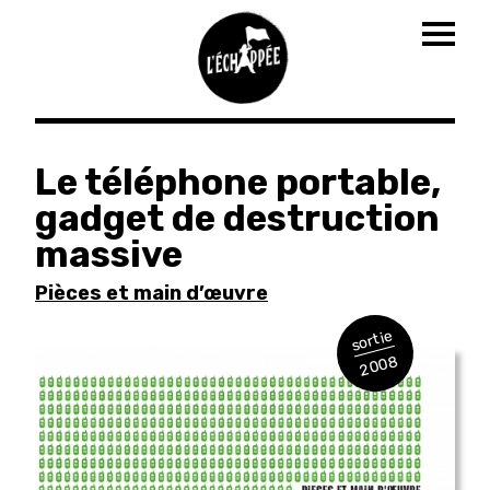
Togg
navig
Aller
au
Le téléphone portable,
contenu
gadget de destruction
principal
massive
Pièces et main d’œuvre
sortie
2008