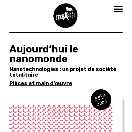
Togg
navig
Aller
au
Aujourd’hui le
contenu
nanomonde
principal
Nanotechnologies : un projet de société
totalitaire
Pièces et main d’œuvre
sortie
2008