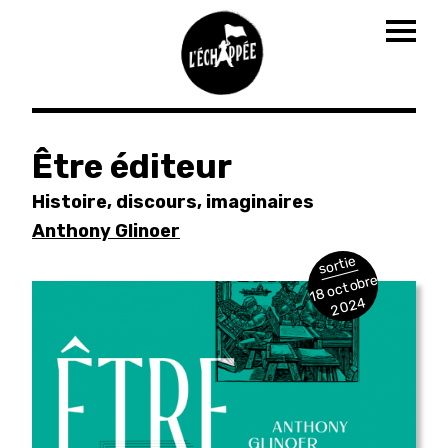
Togg
navig
Aller
au
Être éditeur
contenu
principal
Histoire, discours, imaginaires
Anthony Glinoer
sortie
18 octobre
2024