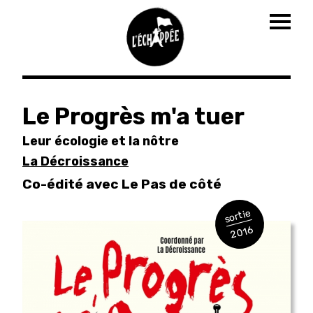
Togg
navig
Aller
au
Le Progrès m'a tuer
contenu
principal
Leur écologie et la nôtre
La Décroissance
Co-édité avec Le Pas de côté
sortie
2016