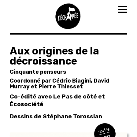
Togg
navig
Aller
au
Aux origines de la
contenu
décroissance
principal
Cinquante penseurs
Coordonné par
Cédric Biagini
,
David
Murray
et
Pierre Thiesset
Co-édité avec Le Pas de côté et
Écosociété
Dessins de Stéphane Torossian
sortie