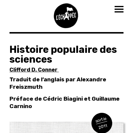
Togg
navig
Aller
au
Histoire populaire des
contenu
sciences
principal
Clifford D. Conner
Traduit de l’anglais par Alexandre
Freiszmuth
Préface de Cédric Biagini et Guillaume
Carnino
sortie
2011