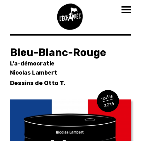
Togg
navig
Aller
au
Bleu-Blanc-Rouge
contenu
principal
L'a-démocratie
Nicolas Lambert
Dessins de Otto T.
sortie
2016