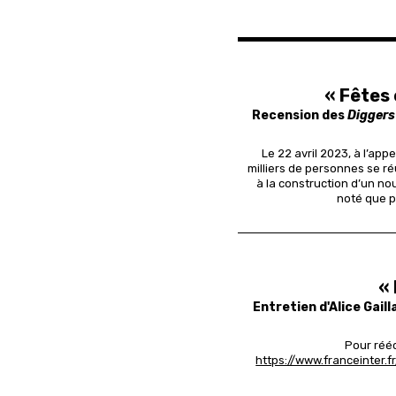
« Fêtes
Recension des
Digger
Le 22 avril 2023, à l’app
milliers de personnes se r
à la construction d’un no
noté que p
«
Entretien d'Alice Gail
Pour rééc
https://www.franceinter