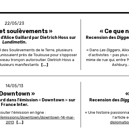
22/05/23
 et soulèvements »
« Ce que n
s
d'Alice Gaillard par Dietrich Hoss sur
Recension des
Digge
Lundimatin
.
el des Soulèvements de le Terre, plusieurs
« Dans
Les Diggers
, Ali
éunissaient près de Toulouse pour s’opposer
d'activistes
– pas plus
uveau tronçon autoroutier. Dietrich Hoss a
mime de rue qui, entre 
lusieurs manifestants
[...]
Ashbury, 
14/05/13
 Downtown »
«
lard dans l'émission
«
Downtown
»
sur
Recension des
Dig
France Inter.
outer l'émission en ligne :
« Une histoire passionna
.fr/emissions/downtown/downtown-14-mai-
l'article 
2013
[...]
diplomatiq