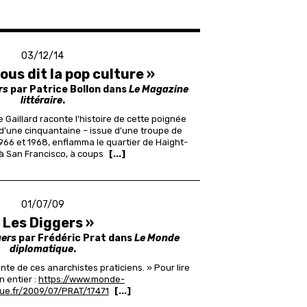
03/12/14
ous dit la pop culture »
rs
par Patrice Bollon dans
Le Magazine
littéraire
.
ce Gaillard raconte l'histoire de cette poignée
 d'une cinquantaine – issue d'une troupe de
1966 et 1968, enflamma le quartier de Haight-
à San Francisco, à coups
[...]
01/07/09
 Les Diggers »
gers
par Frédéric Prat dans
Le Monde
diplomatique
.
nte de ces anarchistes praticiens. »
Pour lire
en entier :
https://www.monde-
ue.fr/2009/07/PRAT/17471
[...]