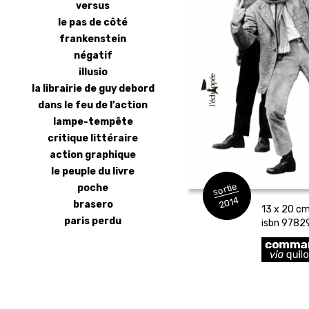
versus
le pas de côté
frankenstein
négatif
illusio
la librairie de guy debord
dans le feu de l’action
lampe-tempête
critique littéraire
action graphique
le peuple du livre
sortie
poche
2014
brasero
13 x 20 cm 
paris perdu
isbn 978