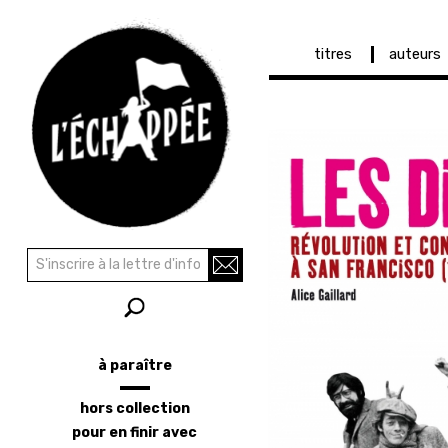
Navigation
titres
auteurs
principale
Aller
au
contenu
principal
Recherche
Rechercher
à paraître
Menu
latéral
hors collection
pour en finir avec