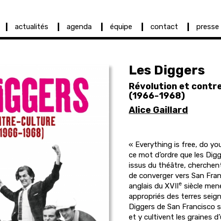
actualités
agenda
équipe
contact
presse
Les Diggers
Révolution et contr
(1966-1968)
Alice Gaillard
« Everything is free, do y
ce mot d’ordre que les Digg
issus du théâtre, cherchent 
de converger vers San Fran
e
anglais du XVII
siècle mené
appropriés des terres seign
Diggers de San Francisco s
et y cultivent les graines 