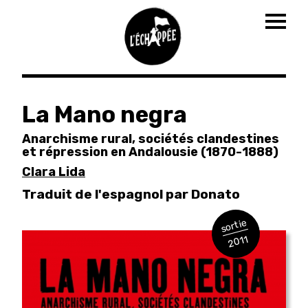
Togg
navig
Aller
au
La Mano negra
contenu
principal
Anarchisme rural, sociétés clandestines
et répression en Andalousie (1870-1888)
Clara Lida
Traduit de l'espagnol par Donato
sortie
2011