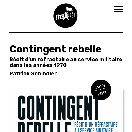
Togg
navig
Aller
au
Contingent rebelle
contenu
principal
Récit d'un réfractaire au service militaire
dans les années 1970
Patrick Schindler
sortie
2017