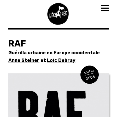
Togg
navig
Aller
au
RAF
contenu
principal
Guérilla urbaine en Europe occidentale
Anne Steiner
et
Loïc Debray
sortie
2006