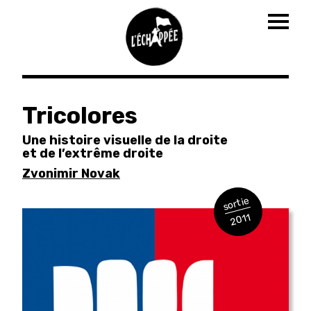
Togg
navig
Aller
au
Tricolores
contenu
principal
Une histoire visuelle de la droite
et de l’extrême droite
Zvonimir Novak
sortie
2011