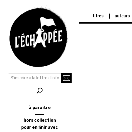
Navigation
titres
auteurs
principale
Aller
au
contenu
principal
Recherche
Rechercher
à paraître
Menu
latéral
hors collection
pour en finir avec