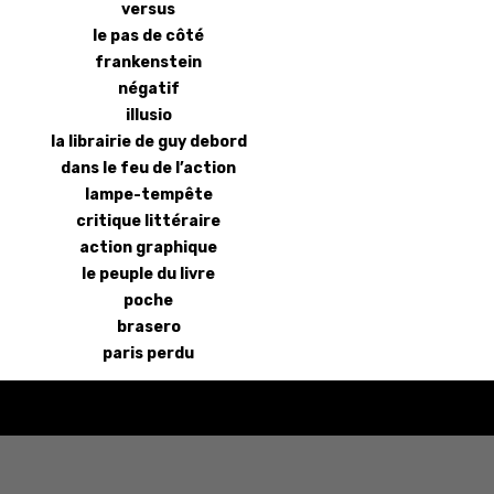
versus
le pas de côté
frankenstein
négatif
illusio
la librairie de guy debord
dans le feu de l’action
lampe-tempête
critique littéraire
action graphique
le peuple du livre
poche
brasero
paris perdu