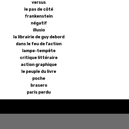
versus
le pas de côté
frankenstein
négatif
illusio
la librairie de guy debord
dans le feu de l’action
lampe-tempête
critique littéraire
action graphique
le peuple du livre
poche
brasero
paris perdu