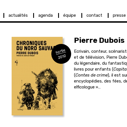
actualités
agenda
équipe
contact
presse
Pierre
Dubois
sortie
Ecrivain, conteur, scénari
2012
et de télévision, Pierre Du
du légendaire, du fantastiq
livres pour enfants (
Capita
(
Contes de crime
), il est 
encyclopédies, des fées, des 
elficologue »…