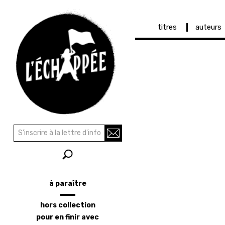
Navigation
titres
auteurs
principale
Aller
au
contenu
principal
Recherche
Rechercher
à paraître
Menu
latéral
hors collection
pour en finir avec