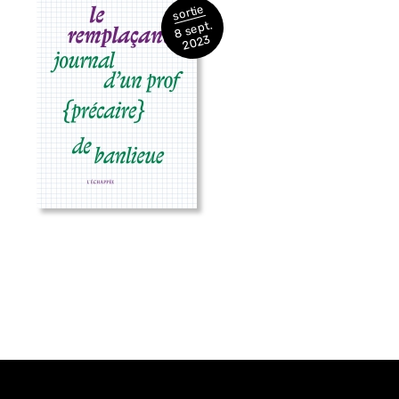
sortie
8 sept.
2023