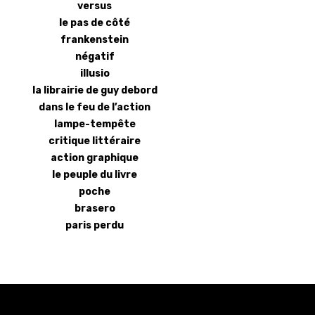
versus
le pas de côté
frankenstein
négatif
illusio
la librairie de guy debord
dans le feu de l’action
lampe-tempête
critique littéraire
action graphique
le peuple du livre
poche
brasero
paris perdu