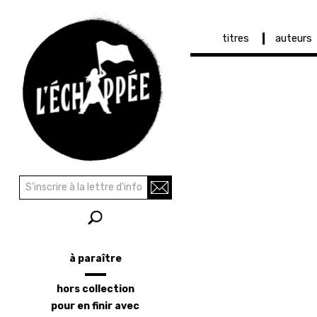
Navigation
titres
auteurs
principale
Aller
au
contenu
principal
Recherche
Rechercher
à paraître
Menu
latéral
hors collection
pour en finir avec