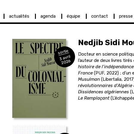
actualités
agenda
équipe
contact
presse
Nedjib
Sidi M
sortie
Docteur en science politiq
3 avril
l’auteur de deux livres tiré
2026
histoire de l’indépendance
France
(PUF, 2022) ; d’un e
Musulman
(Libertalia, 2017
révolutionnaires d’Algérie 
Dissidences algériennes
(L
Le Remplaçant
(L’échappée