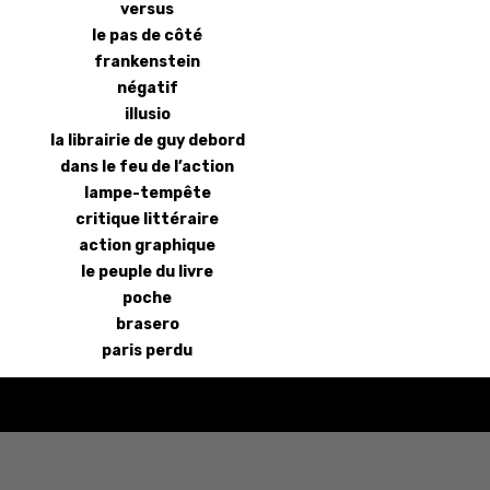
versus
le pas de côté
frankenstein
négatif
illusio
la librairie de guy debord
dans le feu de l’action
lampe-tempête
critique littéraire
action graphique
le peuple du livre
poche
brasero
paris perdu