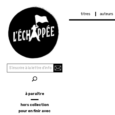
Navigation
titres
auteurs
principale
Aller
au
contenu
principal
Recherche
Rechercher
à paraître
Menu
latéral
hors collection
pour en finir avec