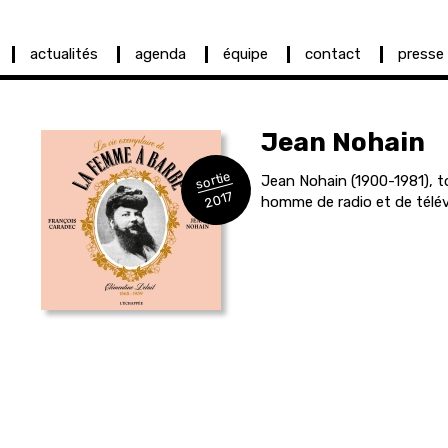
actualités
agenda
équipe
contact
presse
Jean
Nohain
sortie
Jean Nohain (1900-1981), to
2017
homme de radio et de télév