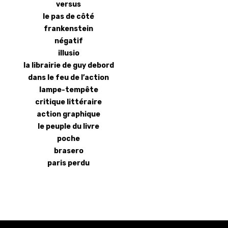
versus
le pas de côté
frankenstein
négatif
illusio
la librairie de guy debord
dans le feu de l’action
lampe-tempête
critique littéraire
action graphique
le peuple du livre
poche
brasero
paris perdu