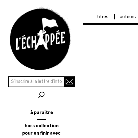
Navigation
titres
auteurs
principale
Aller
au
contenu
principal
Recherche
Rechercher
à paraître
Menu
latéral
hors collection
pour en finir avec