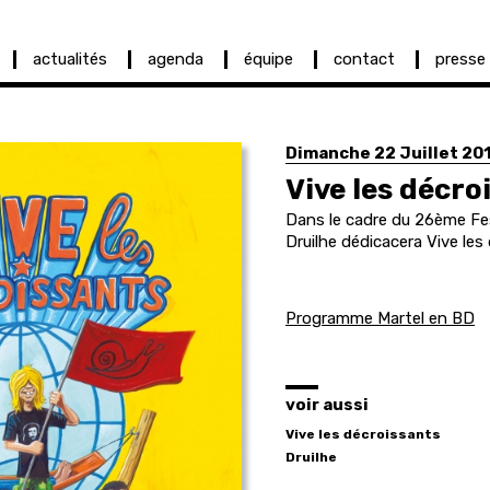
actualités
agenda
équipe
contact
presse
Dimanche 22 Juillet 20
Vive les décro
Dans le cadre du 26ème Fes
Druilhe dédicacera Vive les
Programme Martel en BD
voir aussi
Vive les décroissants
Druilhe