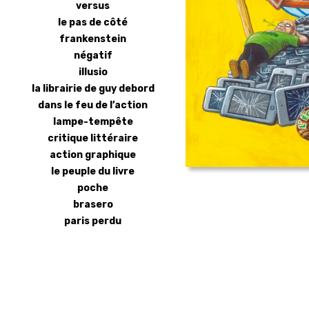
versus
le pas de côté
frankenstein
négatif
illusio
la librairie de guy debord
dans le feu de l’action
lampe-tempête
critique littéraire
action graphique
le peuple du livre
poche
brasero
paris perdu