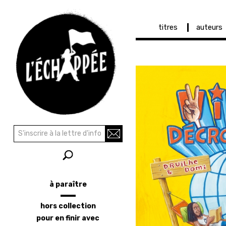
Navigation
titres
auteurs
principale
Aller
au
contenu
principal
Recherche
Rechercher
à paraître
Menu
latéral
hors collection
pour en finir avec