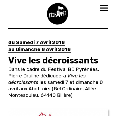
Togg
navig
Aller
au
du
Samedi 7 Avril 2018
contenu
au
Dimanche 8 Avril 2018
principal
Vive les décroissants
Dans le cadre du Festival BD Pyrénées,
Pierre Druilhe dédicacera
Vive les
décroissants
les samedi 7 et dimanche 8
avril aux Abattoirs (Bel Ordinaire, Allée
Montesquieu, 64140 Billère)