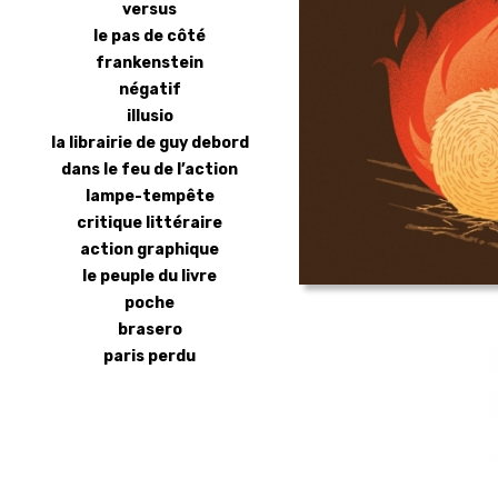
versus
le pas de côté
frankenstein
négatif
illusio
la librairie de guy debord
dans le feu de l’action
lampe-tempête
critique littéraire
action graphique
le peuple du livre
poche
brasero
paris perdu