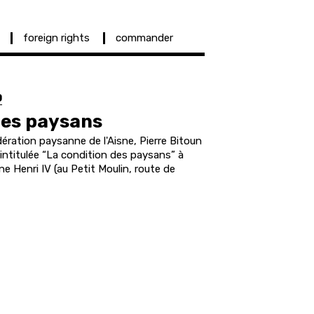
foreign rights
commander
0
des paysans
édération paysanne de l'Aisne, Pierre Bitoun
 intitulée “La condition des paysans” à
e Henri IV (au Petit Moulin, route de