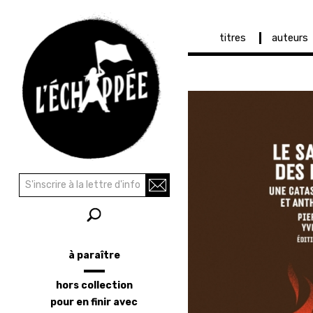
Navigation
titres
auteurs
principale
Aller
au
contenu
principal
Recherche
Rechercher
à paraître
Menu
latéral
hors collection
pour en finir avec