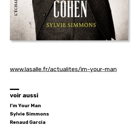
www.lasalle.fr/actualites/im-your-man
voir aussi
I’m Your Man
Sylvie
Simmons
Renaud
Garcia