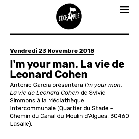
Togg
navig
Aller
au
Vendredi 23 Novembre 2018
contenu
principal
I'm your man. La vie de
Leonard Cohen
Antonio Garcia présentera
I'm your man.
La vie de Leonard Cohen
de Sylvie
Simmons à la Médiathèque
Intercommunale (Quartier du Stade -
Chemin du Canal du Moulin d'Algues, 30460
Lasalle).