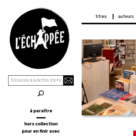
Navigation
titres
auteurs
principale
Aller
au
contenu
principal
Recherche
Rechercher
à paraître
Menu
latéral
hors collection
pour en finir avec