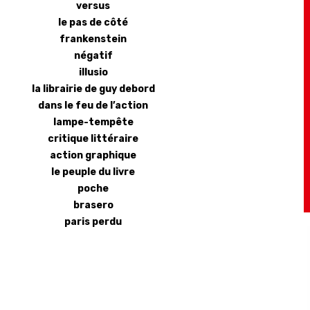
versus
le pas de côté
frankenstein
négatif
illusio
la librairie de guy debord
dans le feu de l’action
lampe-tempête
critique littéraire
action graphique
le peuple du livre
poche
brasero
paris perdu