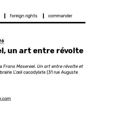
foreign rights
commander
26
, un art entre révolte
ra
Frans Masereel. Un art entre révolte et
ibrairie L'œil cacodylate (
31 rue Auguste
te.com