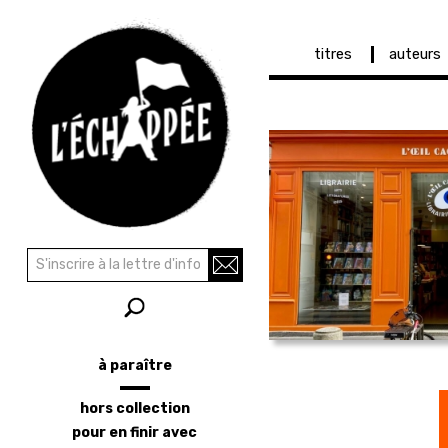
Navigation
titres
auteurs
principale
Aller
au
contenu
principal
Recherche
Rechercher
à paraître
Menu
latéral
hors collection
pour en finir avec