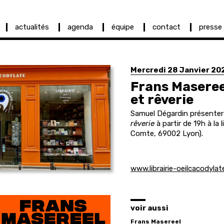
actualités
agenda
équipe
contact
presse
Mercredi 28 Janvier 20
Frans Masereel
et rêverie
Samuel Dégardin présente
rêverie
à partir de 19h à la l
Comte, 69002 Lyon).
www.librairie-oeilcacodyla
voir aussi
Frans Masereel