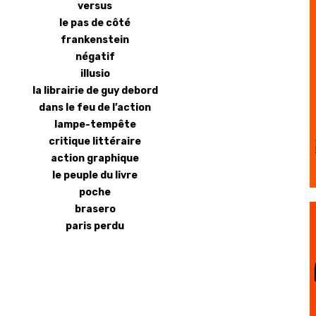
versus
le pas de côté
frankenstein
négatif
illusio
la librairie de guy debord
dans le feu de l’action
lampe-tempête
critique littéraire
action graphique
le peuple du livre
poche
brasero
paris perdu