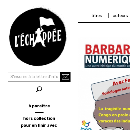
Navigation
titres
auteurs
principale
Aller
au
contenu
principal
Recherche
Rechercher
à paraître
Menu
latéral
hors collection
pour en finir avec