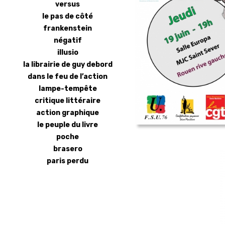
versus
le pas de côté
frankenstein
négatif
illusio
la librairie de guy debord
dans le feu de l’action
lampe-tempête
critique littéraire
action graphique
le peuple du livre
poche
brasero
paris perdu