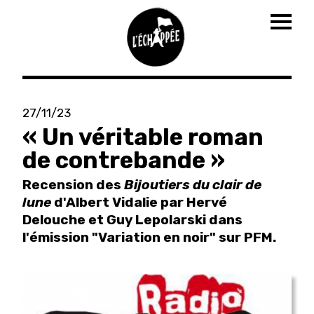
Togg
navig
Aller
au
27/11/23
contenu
« Un véritable roman
principal
de contrebande »
Recension des
Bijoutiers du clair de
lune
d'Albert Vidalie par Hervé
Delouche et Guy Lepolarski dans
l'émission "Variation en noir" sur PFM.