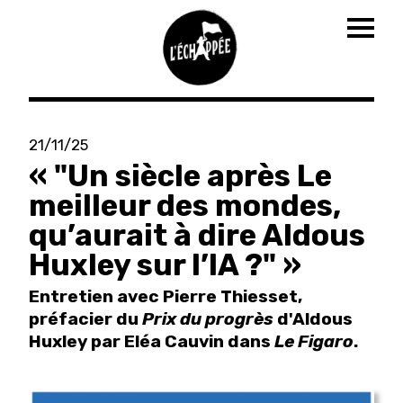
Togg
navig
Aller
au
21/11/25
contenu
« "Un siècle après Le
principal
meilleur des mondes,
qu’aurait à dire Aldous
Huxley sur l’IA ?" »
Entretien avec Pierre Thiesset,
préfacier du
Prix du progrès
d'Aldous
Huxley par Eléa Cauvin dans
Le Figaro
.