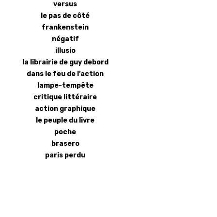
versus
le pas de côté
frankenstein
négatif
illusio
la librairie de guy debord
dans le feu de l’action
lampe-tempête
critique littéraire
action graphique
le peuple du livre
poche
brasero
paris perdu