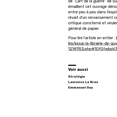
de “L’art de la guerre” de 
émaillent cet ouvrage déro
entre peu à peu dans l’espr
rêvait d’un renversement cul
critique consterné et virul
général de papier.
Pour lire l'article en entier :
lire/essai-la-librairie-de-
12141153.php#1OfGfwbpV
Voir aussi
Stratégie
Laurence
Le Bras
Emmanuel
Guy