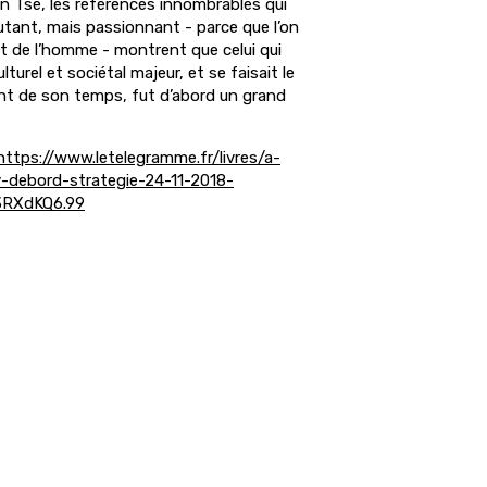
Sun Tse, les références innombrables qui
utant, mais passionnant - parce que l’on
it de l’homme - montrent que celui qui
turel et sociétal majeur, et se faisait le
ent de son temps, fut d’abord un grand
https://www.letelegramme.fr/livres/a-
guy-debord-strategie-24-11-2018-
3RXdKQ6.99