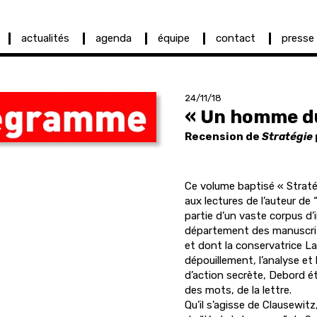
actualités
agenda
équipe
contact
presse
24/11/18
« Un homme du
Recension de
Stratégie
Ce volume baptisé « Stratég
aux lectures de l’auteur de
partie d’un vaste corpus d’
département des manuscrits
et dont la conservatrice La
dépouillement, l’analyse e
d’action secrète, Debord ét
des mots, de la lettre.
Qu’il s’agisse de Clausewit