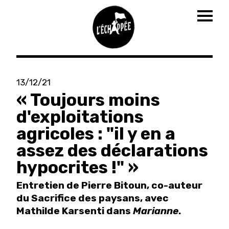
Togg
navig
Aller
au
13/12/21
contenu
« Toujours moins
principal
d'exploitations
agricoles : "il y en a
assez des déclarations
hypocrites !" »
Entretien de Pierre Bitoun, co-auteur
du Sacrifice des paysans, avec
Mathilde Karsenti dans
Marianne
.