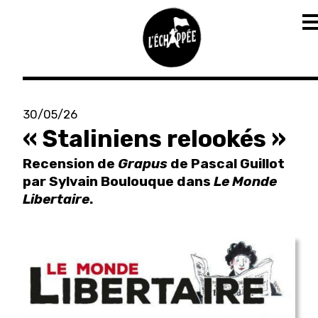
Aller
au
30/05/26
contenu
« Staliniens relookés »
principal
Recension de
Grapus
de Pascal Guillot
par Sylvain Boulouque dans
Le Monde
Libertaire
.