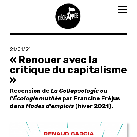
Togg
navig
Aller
au
21/01/21
contenu
« Renouer avec la
principal
critique du capitalisme
»
Recension de
La Collapsologie ou
l'
É
cologie mutilée
par Francine Fréjus
dans
Modes d'emplois
(hiver 2021).