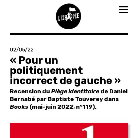
Togg
navig
Aller
au
02/05/22
contenu
« Pour un
principal
politiquement
incorrect de gauche »
Recension du
Piège identitaire
de Daniel
Bernabé par Baptiste Touverey dans
Books
(mai-juin 2022, n°119).