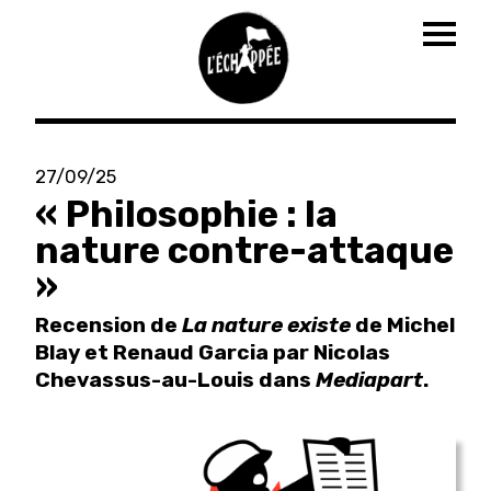
Togg
navig
Aller
au
27/09/25
contenu
« Philosophie : la
principal
nature contre-attaque
»
Recension de
La nature existe
de Michel
Blay et Renaud Garcia par Nicolas
Chevassus-au-Louis dans
Mediapart
.