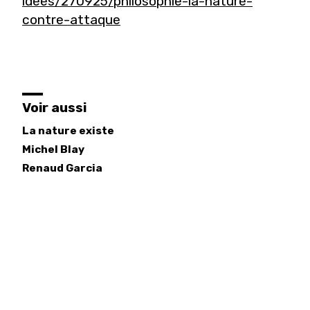
idees/270925/philosophie-la-nature-
contre-attaque
Voir aussi
La nature existe
Michel
Blay
Renaud
Garcia