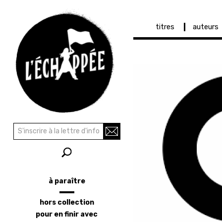
Navigation
titres
auteurs
principale
Aller
au
contenu
principal
Recherche
Rechercher
à paraître
Menu
latéral
hors collection
pour en finir avec