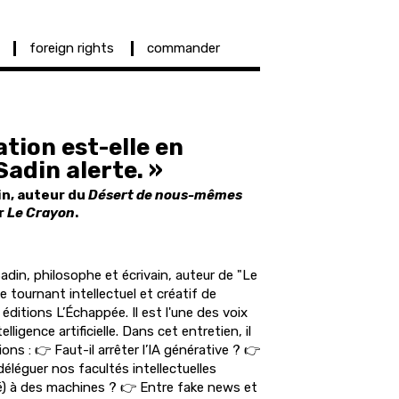
foreign rights
commander
ation est-elle en
Sadin alerte. »
in, auteur du
Désert de nous-mêmes
ar
Le Crayon
.
Sadin, philosophe et écrivain, auteur de "Le
tournant intellectuel et créatif de
ux éditions L’Échappée. Il est l'une des voix
telligence artificielle. Dans cet entretien, il
ns : 👉 Faut-il arrêter l’IA générative ? 👉
léguer nos facultés intellectuelles
té) à des machines ? 👉 Entre fake news et