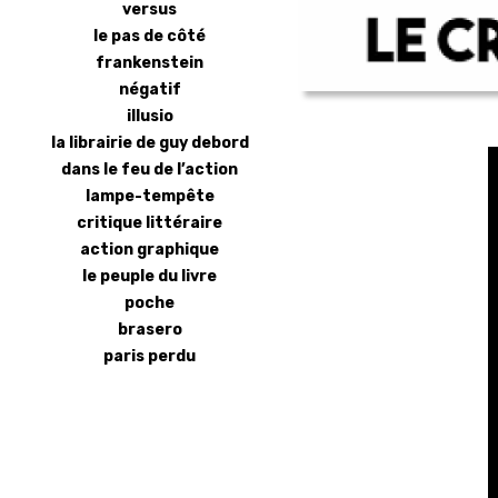
versus
le pas de côté
frankenstein
négatif
illusio
la librairie de guy debord
dans le feu de l’action
lampe-tempête
critique littéraire
action graphique
le peuple du livre
poche
brasero
paris perdu