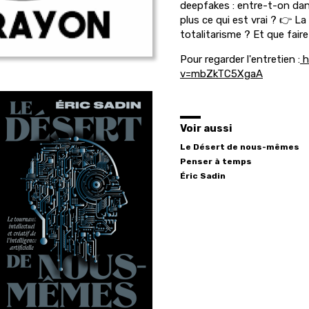
deepfakes : entre-t-on dans 
plus ce qui est vrai ? 👉 L
totalitarisme ? Et que fair
Pour regarder l'entretien :
h
v=mbZkTC5XgaA
Voir aussi
Le Désert de nous-mêmes
Penser à temps
Éric
Sadin