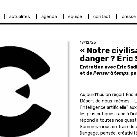
actualités
agenda
équipe
contact
presse
19/12/25
« Notre civilis
danger ? Éric 
Entretien avec Éric Sad
et de
Penser à temps
, p
Aujourd’hui, on reçoit Éric 
Désert de nous-mêmes - Le 
l’intelligence artificielle" a
les plus critiques face à l'in
répond à toutes nos questio
Sommes-nous en train de dé
(langage, pensée, créativi