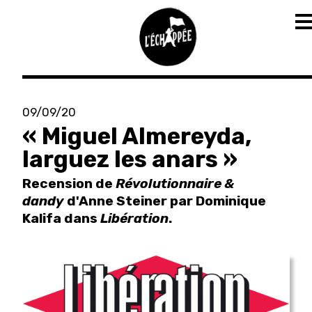
T
n
Aller
au
09/09/20
contenu
« Miguel Almereyda,
principal
larguez les anars »
Recension de
Révolutionnaire &
dandy
d'Anne Steiner par Dominique
Kalifa dans
Libération
.