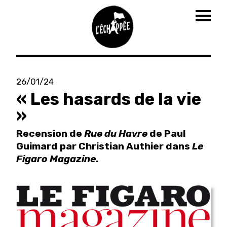
Togg
navig
Aller
au
26/01/24
contenu
« Les hasards de la vie
principal
»
Recension de
Rue du Havre
de Paul
Guimard par Christian Authier dans
Le
Figaro Magazine
.