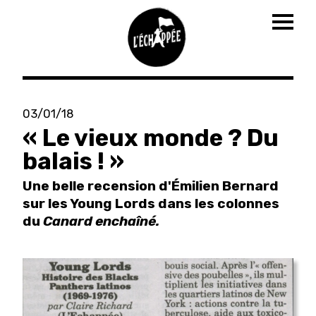
Togg
navig
Aller
au
03/01/18
contenu
« Le vieux monde ? Du
principal
balais ! »
Une belle recension d'Émilien Bernard
sur les Young Lords dans les colonnes
du
Canard enchaîné.