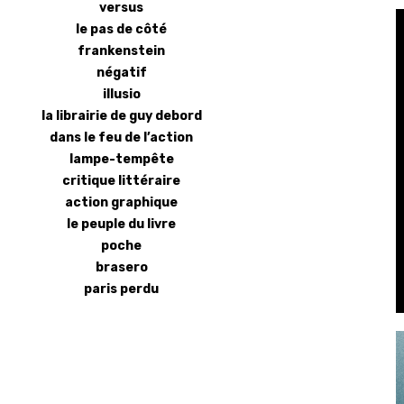
versus
le pas de côté
frankenstein
négatif
illusio
la librairie de guy debord
dans le feu de l’action
lampe-tempête
critique littéraire
action graphique
le peuple du livre
poche
brasero
paris perdu