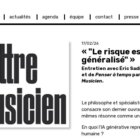
actualités
agenda
équipe
contact
presse
17/02/26
« "Le risque 
généralisé" »
Entretien avec Éric Sad
et de
Penser à temps
par
Musicien
.
Le philosophe et spécialis
consacre son dernier ouvrag
mêmes résonne comme un av
En quoi l'IA générative rep
humaine ?