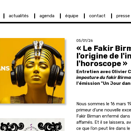
actualités
agenda
équipe
contact
presse
05/01/26
« Le Fakir Bir
l'origine de l'
l'horoscope »
Entretien avec Olivier 
imposture du fakir Birm
l'émission "Un Jour dans
Nous sommes le 16 mars 193
primeur d’une nouvelle exc
Fakir Birman enfermé dans 
affamés. Et il se laissera, av
ce que l’on peut lire dans l