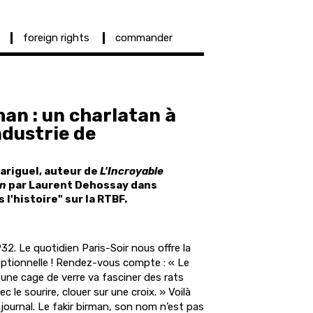
foreign rights
commander
man : un charlatan à
industrie de
Cariguel, auteur de
L'Incroyable
an
par Laurent Dehossay dans
 l'histoire" sur la RTBF.
2. Le quotidien Paris-Soir nous offre la
eptionnelle ! Rendez-vous compte : « Le
une cage de verre va fasciner des rats
ec le sourire, clouer sur une croix. » Voilà
e journal. Le fakir birman, son nom n’est pas