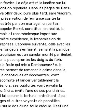
février, il a déjà attiré la lumière sur lui
e dont on reparlera. Dans les pages de Paris-
l va offrir deux jours plus tard, salle Wagram,
a préservation de l’enfance contre la
hestrée par son manager, un certain
appeler Berkel, constitue, en réalité, la
oyable et rocambolesque imposture
remière expérience, la transmission de
eprises. L'épreuve suivante, celle avec les
les rongeurs s’enfuient, semant la panique
 crucifixion est un canular monté par Berkel,
 la peau qu’entre les doigts du fakir.
la foule qui crie « Remboursez ! », le
oirée permet de ramener le calme dans la
 que chaotiques et décevantes, vont
escompté et lancer véritablement la
ès lors, ses publicités vont envahir la
z à lui », invite l’une de ses punchlines.
 lui assurer la fortune, entraînant, à sa
ges et autres voyants de pacotilles,
u sur le dos d’une foule crédule. C’est une