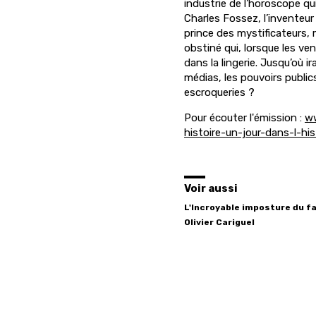
industrie de l’horoscope qui
Charles Fossez, l’inventeur
prince des mystificateurs, 
obstiné qui, lorsque les ve
dans la lingerie. Jusqu’où i
médias, les pouvoirs public
escroqueries ?
Pour écouter l'émission :
ww
histoire-un-jour-dans-l-h
Voir aussi
L'Incroyable imposture du f
Olivier
Cariguel