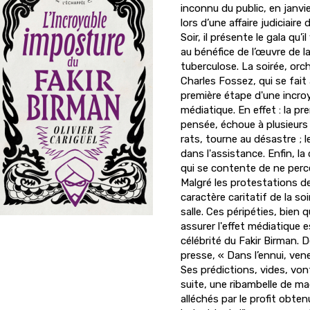
inconnu du public, en janvier-
lors d’une affaire judiciair
Soir, il présente le gala qu’i
au bénéfice de l’œuvre de l
tuberculose. La soirée, orc
Charles Fossez, qui se fait 
première étape d'une incr
médiatique. En effet : la p
pensée, échoue à plusieurs r
rats, tourne au désastre ; 
dans l'assistance. Enfin, la
qui se contente de ne percer
Malgré les protestations de 
caractère caritatif de la s
salle. Ces péripéties, bien
assurer l'effet médiatique 
célébrité du Fakir Birman. D
presse, « Dans l’ennui, vene
Ses prédictions, vides, vont
suite, une ribambelle de ma
alléchés par le profit obten