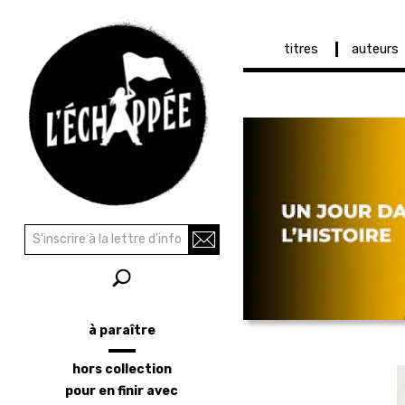
Navigation
titres
auteurs
principale
Aller
au
contenu
principal
Recherche
Rechercher
à paraître
Menu
latéral
hors collection
pour en finir avec