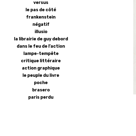
versus
le pas de côté
frankenstein
négatif
illusio
la librairie de guy debord
dans le feu de l’action
lampe-tempête
critique littéraire
action graphique
le peuple du livre
poche
brasero
paris perdu