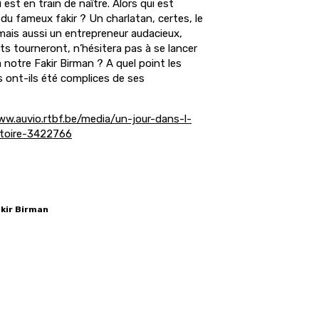
 est en train de naître. Alors qui est
 du fameux fakir ? Un charlatan, certes, le
mais aussi un entrepreneur audacieux,
nts tourneront, n’hésitera pas à se lancer
ra notre Fakir Birman ? A quel point les
s ont-ils été complices de ses
w.auvio.rtbf.be/media/un-jour-dans-l-
istoire-3422766
akir Birman