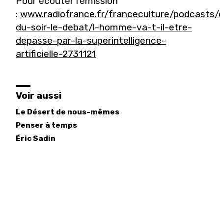
Pour écouter l'émission
:
www.radiofrance.fr/franceculture/podcasts/
du-soir-le-debat/l-homme-va-t-il-etre-
depasse-par-la-superintelligence-
artificielle-2731121
Voir aussi
Le Désert de nous-mêmes
Penser à temps
Éric
Sadin